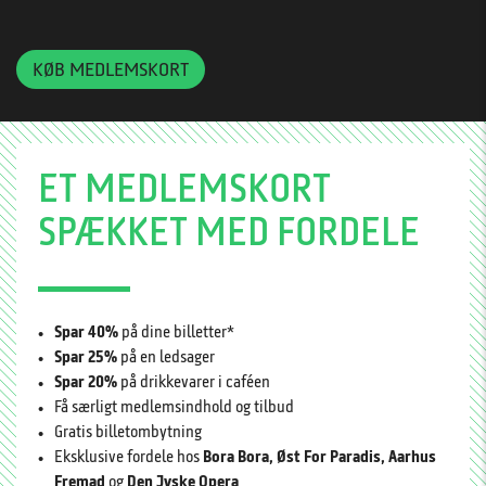
KØB MEDLEMSKORT
ET MEDLEMSKORT
SPÆKKET MED FORDELE
Spar 40%
på dine billetter*
Spar 25%
på en ledsager
Spar 20%
på drikkevarer i caféen
Få særligt medlemsindhold og tilbud
Gratis billetombytning
Eksklusive fordele hos
Bora Bora, Øst For Paradis, Aarhus
Fremad
og
Den Jyske Opera