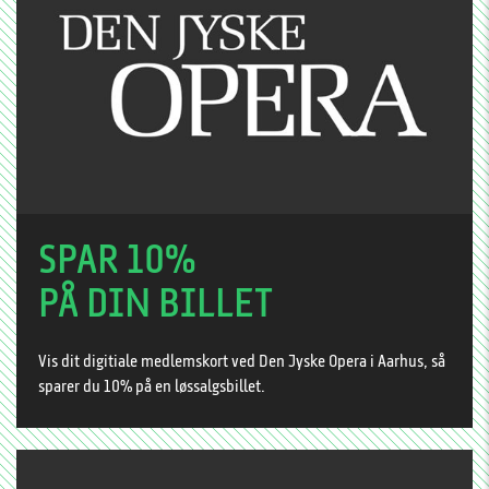
SPAR 10%
PÅ DIN BILLET
Vis dit digitiale medlemskort ved Den Jyske Opera i Aarhus, så
sparer du 10% på en løssalgsbillet.