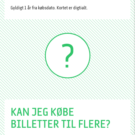
Gyldigt 1 år fra købsdato. Kortet er digtialt.
KAN JEG KØBE
BILLETTER TIL FLERE?