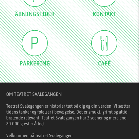
ÅBNINGSTIDER
KONTAKT
PARKERING
CAFÉ
OM TEATRET SVALEGANGEN
Teatret Svalegangen er historier tæt på dig og din verden. Vi sætter
tidens tanker og følelser i bevægelse. Det er smukt, grimt og altid
brølende relevant. Teatret Svalegangen har 3 scener og mere end
20.000 gæster årligt.
Velkommen på Teatret Svalegangen.